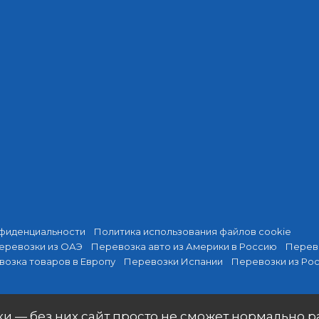
фиденциальности
Политика использования файлов cookie
еревозки из ОАЭ
Перевозка авто из Америки в Россию
Перев
озка товаров в Европу
Перевозки Испании
Перевозки из Ро
и — без них сайт просто не сможет нормально р