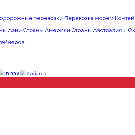
нодорожные перевозки
Перевозка морем
Контей
ны Азии
Страны Америки
Страны Австралия и О
тейнеров
עִברִית
Italiano