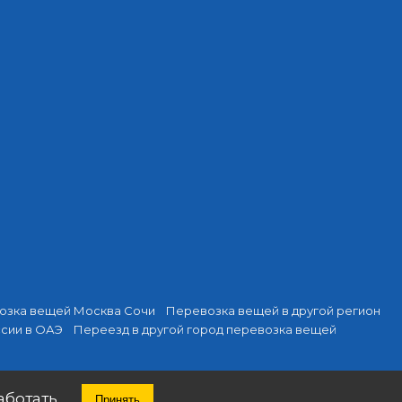
озка вещей Москва Сочи
Перевозка вещей в другой регион
ссии в ОАЭ
Переезд в другой город перевозка вещей
аботать.
Принять