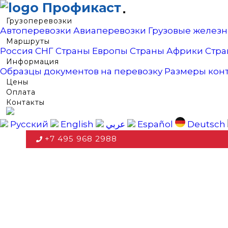
Профикаст
Грузоперевозки
Автоперевозки
Авиаперевозки
Грузовые желез
Маршруты
Россия
СНГ
Страны Европы
Страны Африки
Стра
Информация
Образцы документов на перевозку
Размеры кон
Цены
Оплата
Контакты
Русский
English
عربي
Español
Deutsch
+7 495 968 2988