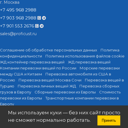
г. Москва
+7 495 968 2988
+7 903 968 2988
+7 901 553 2676
sales@proficust.ru
Соглашение об обработке персональных данных
Политика
конфиденциальности
Политика использования файлов cookie
ЖД контейнер перевозка вещей
ЖД перевозка вещей
Компании перевозки вещей по России
Морские перевозки
между США и Китаем
Перевозка автомобиля из США в
Россию
Перевозка вещей Москва Сочи
Перевозка вещей в
Турцию
Перевозка личных вещей ЖД
Перевозка сборных
грузов в Европу
Сборные перевозки из Европы
Стоимость
перевозки из Европы
Транспортные компании перевозки в
Европу
Мы используем куки — без них сайт просто
не сможет нормально работать.
Принять