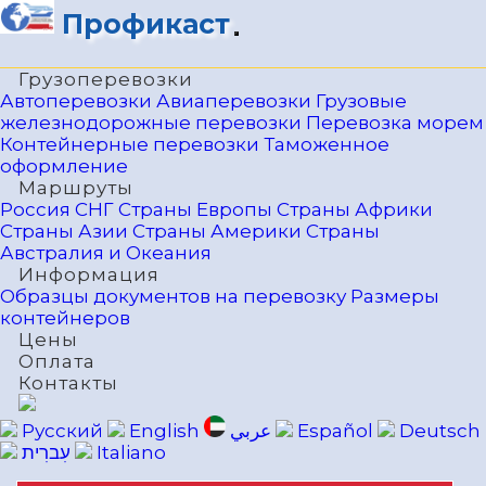
Профикаст
Грузоперевозки
Автоперевозки
Авиаперевозки
Грузовые
железнодорожные перевозки
Перевозка морем
Контейнерные перевозки
Таможенное
оформление
Маршруты
Россия
СНГ
Страны Европы
Страны Африки
Страны Азии
Страны Америки
Страны
Австралия и Океания
Информация
Образцы документов на перевозку
Размеры
контейнеров
Цены
Оплата
Контакты
Русский
English
عربي
Español
Deutsch
עִברִית
Italiano