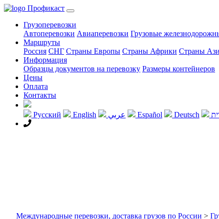
Профикаст
Грузоперевозки
Автоперевозки
Авиаперевозки
Грузовые железнодорожн
Маршруты
Россия
СНГ
Страны Европы
Страны Африки
Страны Аз
Информация
Образцы документов на перевозку
Размеры контейнеров
Цены
Оплата
Контакты
Русский
English
عربي
Español
Deutsch
ית
+7 495 968 2988
Международные перевозки, доставка грузов по России
>
Гр