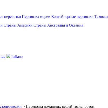
ые перевозки
Перевозка морем
Контейнерные перевозки
Таможе
ии
Страны Америки
Страны Австралия и Океания
עִברִ
Italiano
узоперевозки
>
Перевозка домашних вещей транспортом