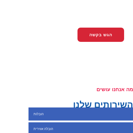
+7 495 968 29...
הופעה
מלאו את הטופס וקבלו הצעה אישית
הגש בקשה
מה אנחנו עושים
השירותים שלנו
הובלות
הובלה אווירית