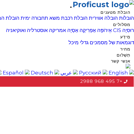
Proficust
הובלת מטענים
הובלות
הובלה אווירית
הובלת רכבת משא
תחבורה ימית
הובלת המ
מסלולים
רוּסִיָה
CIS
אֵירוֹפָּה
אַפְרִיקָה
אַסְיָה
אמריקה
אוסטרליה ואוקיאניה
מֵידָע
דוגמאות של מסמכים
גדלי מיכל
מחיר
תַשְׁלוּם
אנשי קשר
Русский
English
عربي
Español
Deutsch
+7 495 968 2988