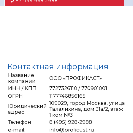
+7 495 968 2988
Контактная информация
Название
ООО «ПРОФИКАСТ»
компании
ИНН / КПП
7727326110 / 770901001
ОГРН
1177746856165
109029, город Москва, улица
Юридический
Талалихина, дом 31а/2, этаж
адрес
1 ком №3
Телефон
8 (495) 928-2988
e-mail:
info@proficust.ru