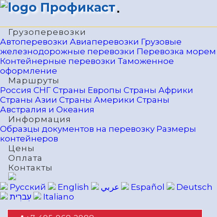
Профикаст
Грузоперевозки
Автоперевозки
Авиаперевозки
Грузовые
железнодорожные перевозки
Перевозка морем
Контейнерные перевозки
Таможенное
оформление
Маршруты
Россия
СНГ
Страны Европы
Страны Африки
Страны Азии
Страны Америки
Страны
Австралия и Океания
Информация
Образцы документов на перевозку
Размеры
контейнеров
Цены
Оплата
Контакты
Русский
English
عربي
Español
Deutsch
עִברִית
Italiano