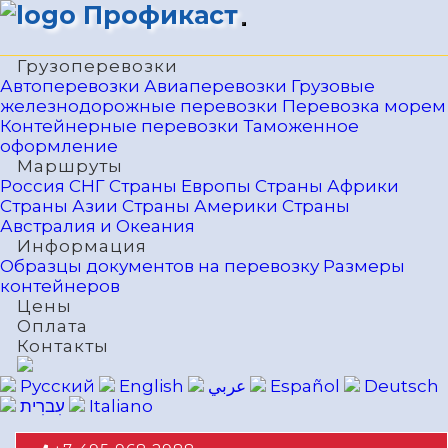
Профикаст
Грузоперевозки
Автоперевозки
Авиаперевозки
Грузовые
железнодорожные перевозки
Перевозка морем
Контейнерные перевозки
Таможенное
оформление
Маршруты
Россия
СНГ
Страны Европы
Страны Африки
Страны Азии
Страны Америки
Страны
Австралия и Океания
Информация
Образцы документов на перевозку
Размеры
контейнеров
Цены
Оплата
Контакты
Русский
English
عربي
Español
Deutsch
עִברִית
Italiano