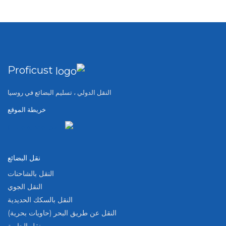
Proficust
النقل الدولي ، تسليم البضائع في روسيا
خريطة الموقع
نقل البضائع
النقل بالشاحنات
النقل الجوي
النقل بالسكك الحديدية
النقل عن طريق البحر (حاويات بحرية)