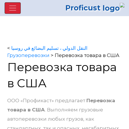
Proficust
>
النقل الدولي ، تسليم البضائع في روسيا
Грузоперевозки
>
Перевозка товара в США
Перевозка товара
в США
ООО «Профикаст» предлагает
Перевозка
товара в США
. Выполняем грузовые
автоперевозки любых грузов, как
стандартных, так и опасных, негабаритных,