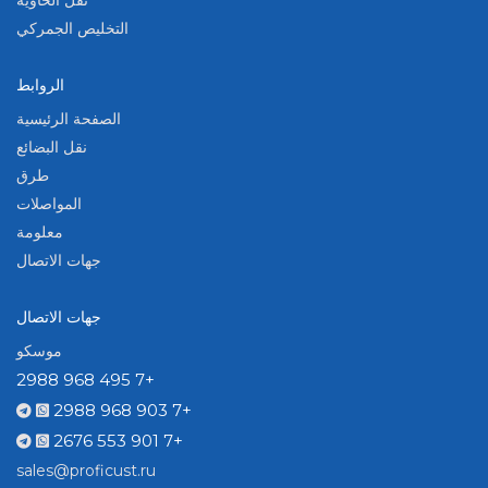
نقل الحاوية
التخليص الجمركي
الروابط
الصفحة الرئيسية
نقل البضائع
طرق
المواصلات
معلومة
جهات الاتصال
جهات الاتصال
موسكو
+7 495 968 2988
+7 903 968 2988
+7 901 553 2676
sales@proficust.ru